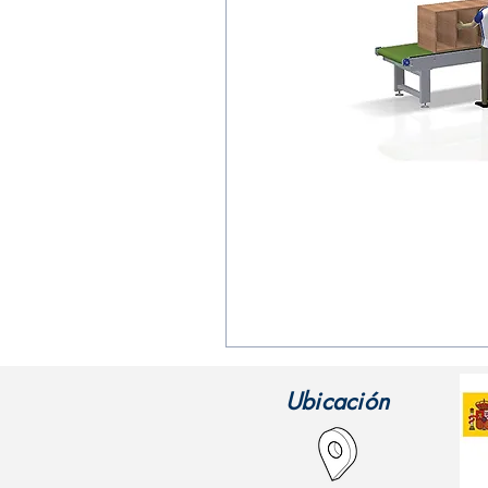
Line
Option
One
Ubicación