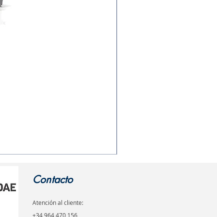
Line
Option
Two
Contacto
Atención al cliente:
+34 964 470 156