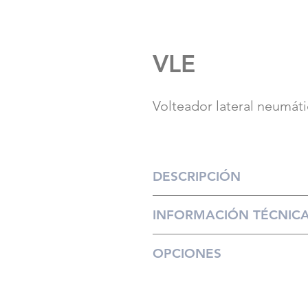
VLE
Volteador lateral neumát
DESCRIPCIÓN
La VLE está diseñada para b
INFORMACIÓN TÉCNIC
trasera para su embalaje. La
transportador de rodillos po
OPCIONES
transportadora motorizada p
El volcado se efectua medi
estabilizado.