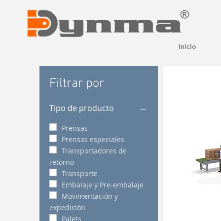
Inicio
Filtrar por
Tipo de producto
Prensas
Prensas especiales
Transportadores de
retorno
Transporte
Embalaje y Pre-embalaje
Movimentación y
expedición
Palets