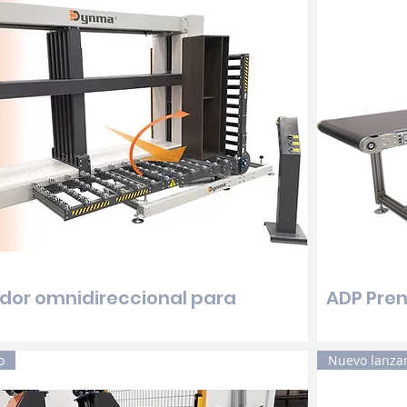
dor omnidireccional para
ADP Pren
o
Nuevo lanza