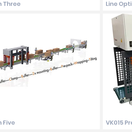
n Three
Line Opt
n Five
VK015 Pr