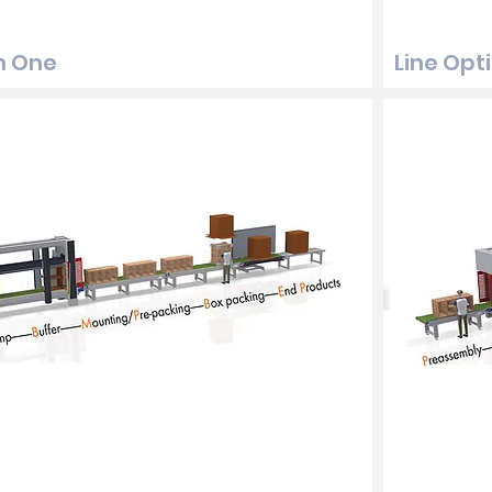
n One
Line Opt