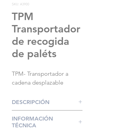
SKU: A3900
TPM
Transportador
de recogida
de paléts
TPM- Transportador a
cadena desplazable
DESCRIPCIÓN
La unidad TPM se utiliza para
INFORMACIÓN
devolver los palets una vez
TÉCNICA
descargados.